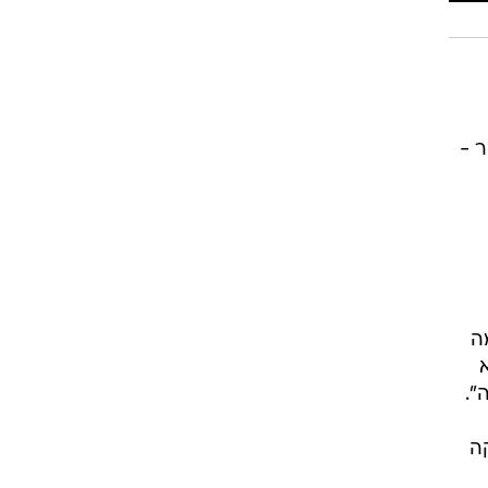
 -
ה
".
ה