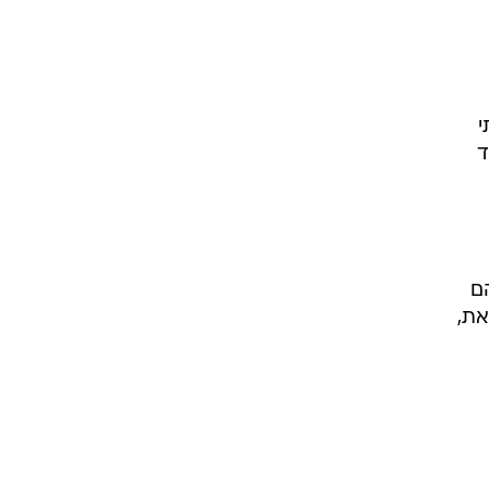
י
ד
ם
את,