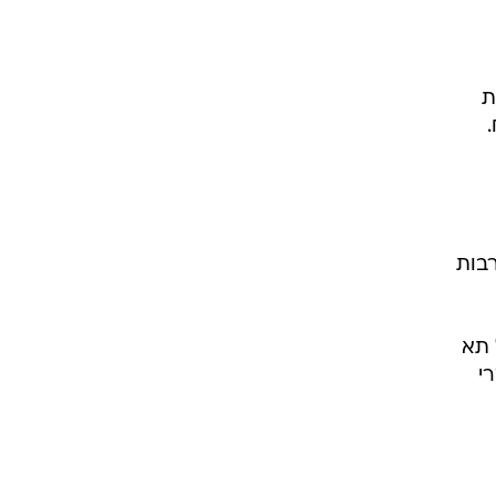
ת
רבות
 תא
י